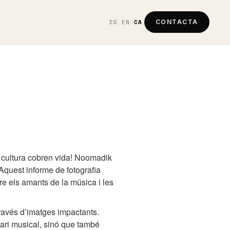
ES
EN
CA
CONTACTA
a cultura cobren vida! Noomadik
 Aquest informe de fotografia
e els amants de la música i les
través d’imatges impactants.
ari musical, sinó que també