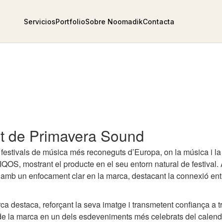
Servicios
Portfolio
Sobre Noomadik
Contacta
nt de Primavera Sound
 festivals de música més reconeguts d’Europa, on la música i l
 d’IQOS, mostrant el producte en el seu entorn natural de festival.
 amb un enfocament clar en la marca, destacant la connexió entr
arca destaca, reforçant la seva imatge i transmetent confiança a 
e la marca en un dels esdeveniments més celebrats del calend