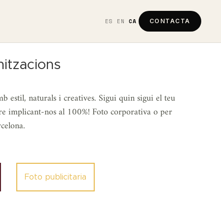
ES
EN
CA
CONTACTA
nitzacions
estil, naturals i creatives. Sigui quin sigui el teu
mpre implicant-nos al 100%! Foto corporativa o per
rcelona.
Foto publicitaria