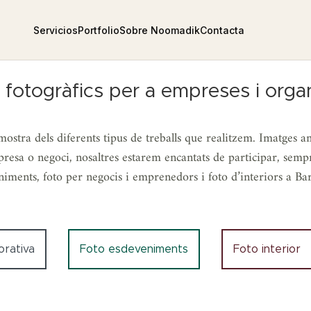
Servicios
Portfolio
Sobre Noomadik
Contacta
 fotogràfics per a empreses i orga
ostra dels diferents tipus de treballs que realitzem. Imatges amb 
empresa o negoci, nosaltres estarem encantats de participar, se
iments, foto per negocis i emprenedors i foto d’interiors a Ba
orativa
Foto esdeveniments
Foto interior