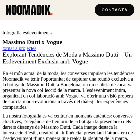
NOOMADIK
.
CONTACTA
fotografia esdeveniments
Massimo Dutti x Vogue
tornar a projectes
Explorant Tendències de Moda a Massimo Dutti – Un
Esdeveniment Exclusiu amb Vogue
En el món actual de la moda, les converses impulsen les tendències.
Noomadik va tenir l’oportunitat de capturar una reunió exclusiva a
la botiga de Massimo Dutti a Barcelona, on un estilista destacat va
presentar la nova col·lecció de la marca. L’esdeveniment íntim,
organitzat en col·laboració amb Vogue, va oferir una visió propera
de com la moda evoluciona a través del diàleg i les experiències
compartides.
La nostra fotografia es va centrar en moments autèntics: converses
atractives, l’elegància de l’entorn de la botiga i la presentació dels
darrers dissenys de Massimo Dutti. Cada imatge destaca la
intersecció d’estil, creativitat i influència, presentant l’atmosfera de
l’esdeveniment d’una manera que realça la identitat de la marca.