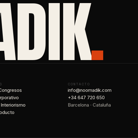
DIK
.
S
CONTACTO
 Congresos
info@noomadik.com
rporativo
+34 647 720 650
 Interiorismo
Barcelona · Cataluña
roducto