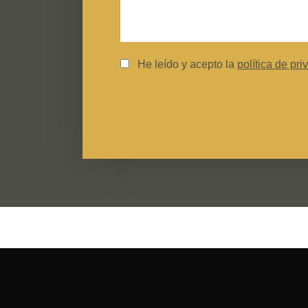
He leído y acepto la
política de pri